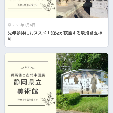
2023年1月5日
兎年参拝におススメ！狛兎が鎮座する淡海國玉神
社