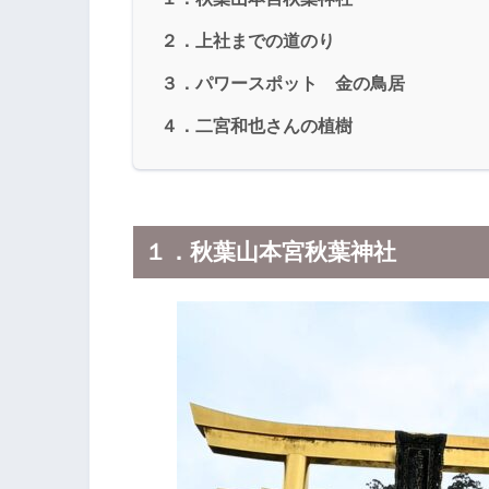
２．上社までの道のり
３．パワースポット 金の鳥居
４．二宮和也さんの植樹
１．秋葉山本宮秋葉神社