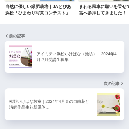
自然に優しい緑肥栽培｜JAとぴあ
まわる風車に願いを乗せ
浜松「ひまわり写真コンテスト」
宮へ参拝してきました！
前の記事
アイミティ浜松いけばな（池坊）｜2024年4
月-7月受講生募集…
次の記事
松野いけばな教室｜2024年4月春の自由花と
講師作品生花新風体…