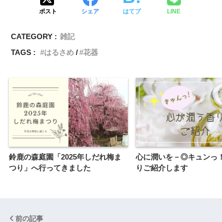
ポスト
シェア
はてブ
LINE
CATEGORY :
雑記
TAGS :
はるさめ
花器
鈴鹿の森庭園「2025年しだれ梅ま
心に潤いを－◎キュンっ
つり」へ行ってきました
りご紹介します
前の記事