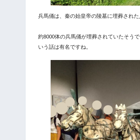
兵馬俑は、秦の始皇帝の陵墓に埋葬された
約8000体の兵馬俑が埋葬されていたそう
いう話は有名ですね。