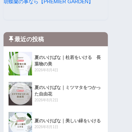
胡蝶蘭の事なら【PREMIER GARDEN】
最近の投稿
夏のいけばな｜杜若をいける 長
葉物の美
2026年8月4日
夏のいけばな｜ミツマタをつかっ
た自由花
2026年8月2日
夏のいけばな｜美しい緑をいける
2026年8月1日