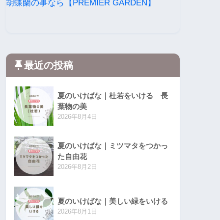
胡蝶蘭の事なら【PREMIER GARDEN】
最近の投稿
夏のいけばな｜杜若をいける 長
葉物の美
2026年8月4日
夏のいけばな｜ミツマタをつかっ
た自由花
2026年8月2日
夏のいけばな｜美しい緑をいける
2026年8月1日