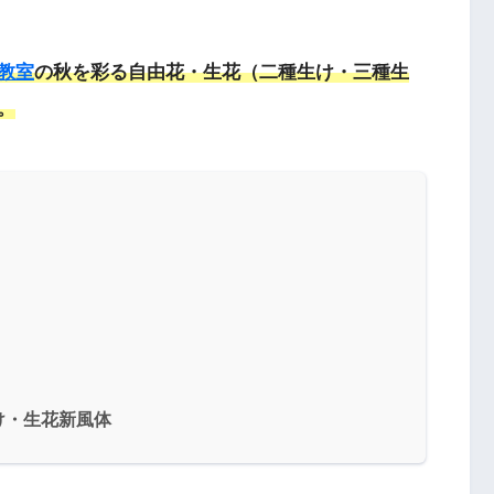
教室
の秋を彩る自由花・生花（二種生け・三種生
。
け・生花新風体