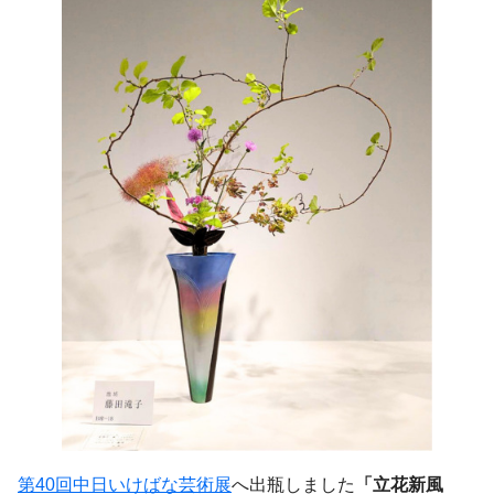
第40回中日いけばな芸術展
へ出瓶しました
「立花新風