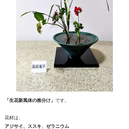
「生花新風体の株分け」
です。
花材は、
アジサイ、ススキ、ゼラニウム