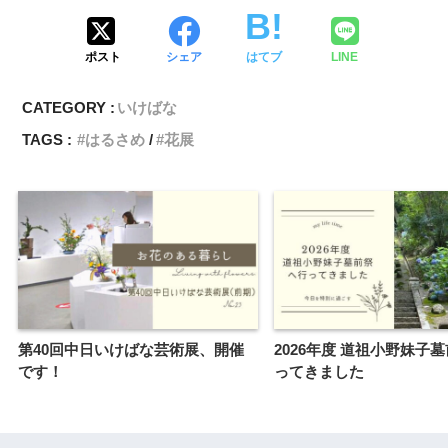
ポスト
シェア
はてブ
LINE
CATEGORY :
いけばな
TAGS :
はるさめ
花展
第40回中日いけばな芸術展、開催
2026年度 道祖小野妹子
です！
ってきました