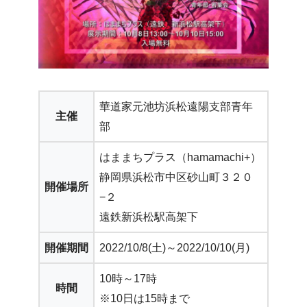
華道家元池坊浜松遠陽支部青年
主催
部
はままちプラス（hamamachi+）
静岡県浜松市中区砂山町３２０
開催場所
−２
遠鉄新浜松駅高架下
開催期間
2022/10/8(土)～2022/10/10(月)
10時～17時
時間
※10日は15時まで