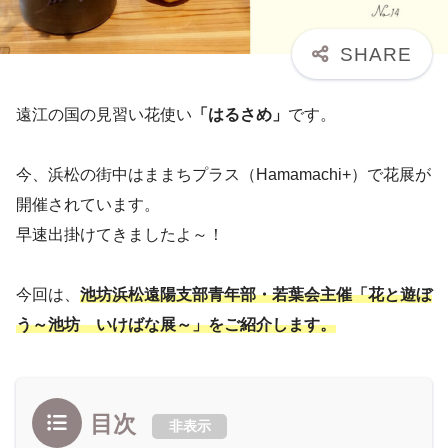
遠江の国の見習い花使い
「はるさめ」
です。
今、浜松の街中はままちプラス（Hamamachi+）で花展が
開催されています。
早速出掛けてきましたよ～！
今回は、
池坊浜松遠陽支部青年部・若葉会主催「花と遊ぼ
う～池坊 いけばな展～」をご紹介します。
目次
非表示