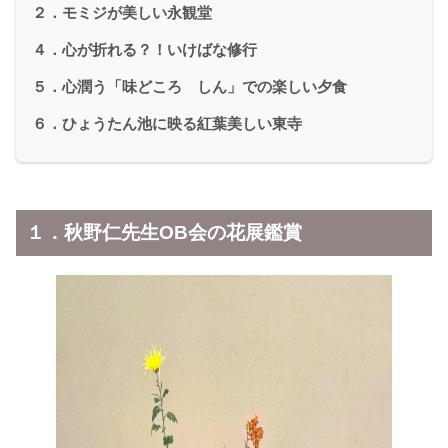
２．モミジが美しい永観堂
４．心が折れる？！いけばな修行
５．心潤う「味どころ しん」での楽しい夕食
６．ひょうたん池に映る紅葉美しい東寺
１．秋野仁先生OB会の花展鑑賞