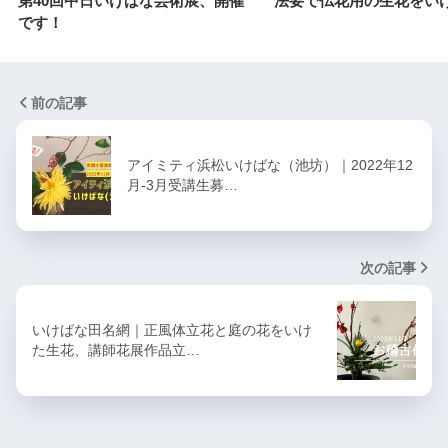
第40回中日いけばな芸術展、開催
法要で仏花用の生花をい
です！
前の記事
アイミティ浜松いけばな（池坊）｜2022年12
月-3月受講生募…
次の記事
いけばな田名網｜正風体立花と庭の花をいけ
た生花、講師花展作品立…