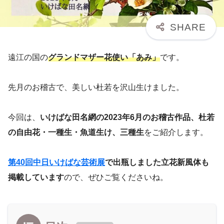
遠江の国の
グランドマザー花使い「あみ」
です。
先月のお稽古で、美しい杜若を沢山生けました。
今回は、
いけばな田名網の2023年6月のお稽古作品、杜若
の自由花・一種生・魚道生け、三種生
をご紹介します。
第40回中日いけばな芸術展
で出瓶しました立花新風体も
掲載しています
ので、ぜひご覧くださいね。