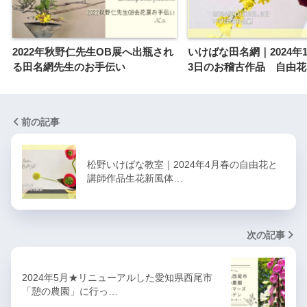
2022年秋野仁先生OB展へ出瓶され
いけばな田名網｜2024年1
る田名網先生のお手伝い
3日のお稽古作品 自由花
前の記事
松野いけばな教室｜2024年4月春の自由花と
講師作品生花新風体…
次の記事
2024年5月★リニューアルした愛知県西尾市
「憩の農園」に行っ…