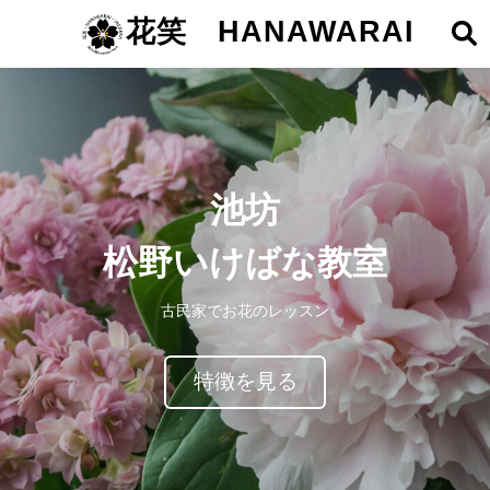
花笑 HANAWARAI
池坊
松野いけばな教室
古民家でお花のレッスン
特徴を見る