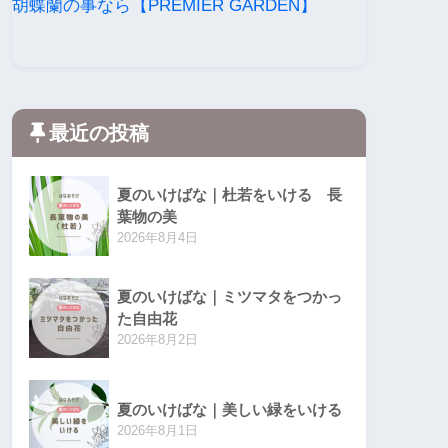
胡蝶蘭の事なら【PREMIER GARDEN】
最近の投稿
夏のいけばな｜杜若をいける 長
葉物の美
2026年8月4日
夏のいけばな｜ミツマタをつかっ
た自由花
2026年8月2日
夏のいけばな｜美しい緑をいける
2026年8月1日