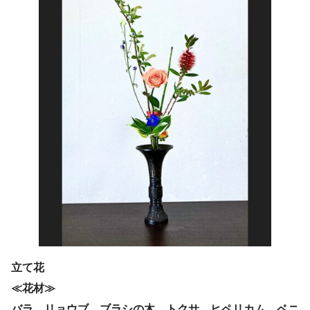
立て花
≪花材≫
バラ、リョウブ、ブラシの木、トクサ、ヒペリカム、ベニ