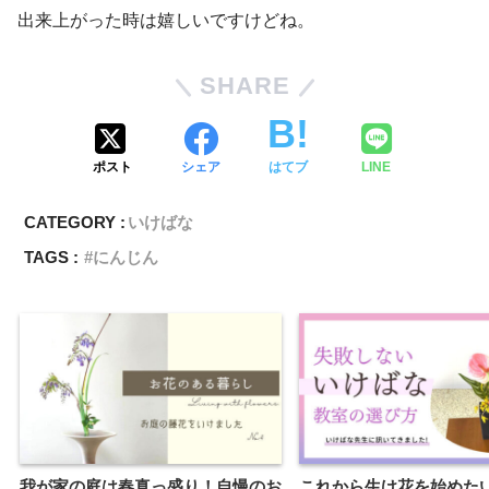
出来上がった時は嬉しいですけどね。
SHARE
ポスト
シェア
はてブ
LINE
CATEGORY :
いけばな
TAGS :
にんじん
我が家の庭は春真っ盛り！自慢のお
これから生け花を始めた