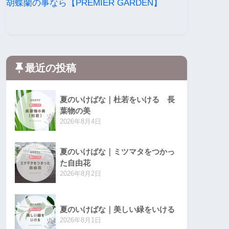
胡蝶蘭の事なら【PREMIER GARDEN】
最近の投稿
夏のいけばな｜杜若をいける 長
葉物の美
2026年8月4日
夏のいけばな｜ミツマタをつかっ
た自由花
2026年8月2日
夏のいけばな｜美しい緑をいける
2026年8月1日