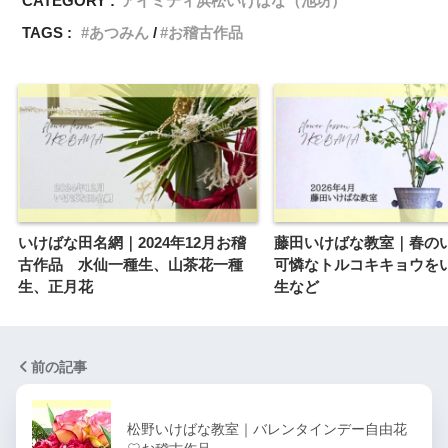
CATEGORY :
アイミティ浜松いけばな（池坊）
TAGS :
あつみん
お稽古作品
いけばな田名網｜2024年12月お稽
藤田いけばな教室｜春
古作品 水仙一種生、山茶花一種
可憐なトルコキキョウを
生、正月花
生など
前の記事
松野いけばな教室｜バレンタインデー自由花