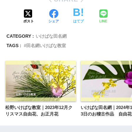
ポスト
シェア
はてブ
LINE
CATEGORY :
いけばな田名網
TAGS :
田名網いけばな教室
松野いけばな教室｜2023年12月ク
いけばな田名網｜2024年1
リスマス自由花、お正月花
3日のお稽古作品 自由花